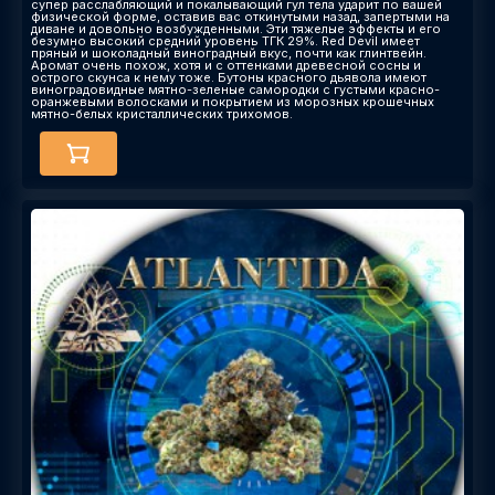
супер расслабляющий и покалывающий гул тела ударит по вашей
физической форме, оставив вас откинутыми назад, запертыми на
диване и довольно возбужденными. Эти тяжелые эффекты и его
безумно высокий средний уровень ТГК 29%. Red Devil имеет
пряный и шоколадный виноградный вкус, почти как глинтвейн.
Аромат очень похож, хотя и с оттенками древесной сосны и
острого скунса к нему тоже. Бутоны красного дьявола имеют
виноградовидные мятно-зеленые самородки с густыми красно-
оранжевыми волосками и покрытием из морозных крошечных
мятно-белых кристаллических трихомов.