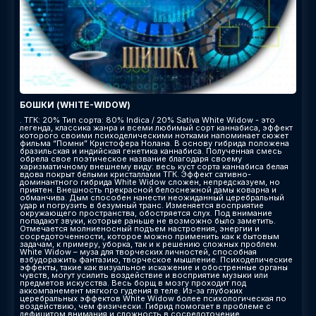
БОШКИ (WHITE-WIDOW)
. ТГК: 20% Тип сорта: 80% Indica / 20% Sativa White Widow - это
легенда, классика жанра и всеми любимый сорт каннабиса, эффект
которого своими психоделическими нотками напоминает сюжет
фильма “Помни” Кристофера Нолана. В основу гибрида положена
бразильская и индийская генетика каннабиса. Полученная смесь
обрела свое поэтическое название благодаря своему
харизматичному внешнему виду: весь куст сорта каннабиса белая
вдова покрыт белыми кристаллами ТГК. Эффект сативно-
доминантного гибрида White Widow сложен, непредсказуем, но
приятен. Внешность прекрасной белоснежной дамы коварна и
обманчива. Дым способен нанести неожиданный церебральный
удар и погрузить в безумный транс. Изменяется восприятие
окружающего пространства, обостряется слух. Под внимание
попадают звуки, которые раньше не возможно было заметить.
Отмечается молниеносный подъем настроения, энергии и
сосредоточенности, которое можно применить как к бытовым
задачам, к примеру, уборка, так и к решению сложных проблем.
White Widow – муза для творческих личностей, способная
взбудоражить фантазию, творческое мышление. Психоделические
эффекты, такие как визуальное искажение и обостренные органы
чувств, могут усилить воздействие и восприятие музыки или
предметов искусства. Весь борщ в мозгу проходит под
аккомпанемент мягкого гудения в теле. Из-за глубоких
церебральных эффектов White Widow более психологическая по
воздействию, чем физически. Гибрид помогает в проблеме с
дефицитом внимания и сложность в сосредоточение.