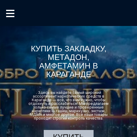
КУПИТЬ ЗАКЛАДКУ,
МЕТАДОН,
АМФЕТАМИН В
КАРАГАНДЕ
. Здесь вы найдете самый широкий
ассортимент наркотических средств в
Караганде — всё, что вам нужно, чтобы
отдохнуть и расслабиться! Мы предлагаем
только самые лучшие и проверенные
наркотики — гашиш, марихуану, экстази,
МДМА и многое другое. Все наши товары
проходят строгий контроль качества.