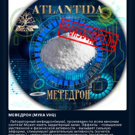
МЕФЕДРОН (МУКА VHQ)
. Лабораторный мефедрон(мука), произведен по всем канонам
синтеза! Может иметь характерный запах. Эффекты: - повышение
умственной и физической активности - вызывает сильную
эйфорию, стимулирует двигательную активность (хочется
танцевать) - увеличивает коммуникативность (пробивает на