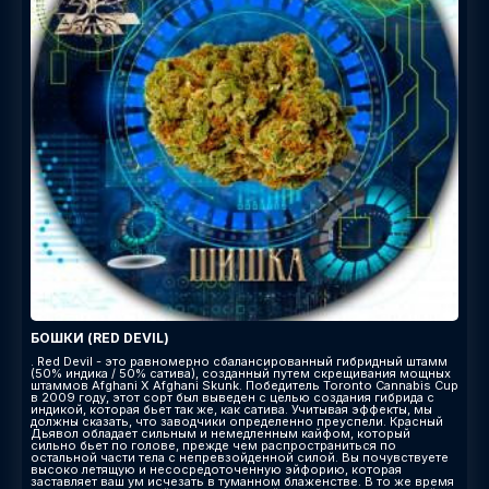
БОШКИ (RED DEVIL)
. Red Devil - это равномерно сбалансированный гибридный штамм
(50% индика / 50% сатива), созданный путем скрещивания мощных
штаммов Afghani X Afghani Skunk. Победитель Toronto Cannabis Cup
в 2009 году, этот сорт был выведен с целью создания гибрида с
индикой, которая бьет так же, как сатива. Учитывая эффекты, мы
должны сказать, что заводчики определенно преуспели. Красный
Дьявол обладает сильным и немедленным кайфом, который
сильно бьет по голове, прежде чем распространиться по
остальной части тела с непревзойденной силой. Вы почувствуете
высоко летящую и несосредоточенную эйфорию, которая
заставляет ваш ум исчезать в туманном блаженстве. В то же время