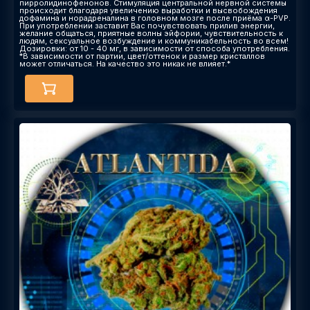
пирролидинофенонов. Стимуляция центральной нервной системы
происходит благодаря увеличению выработки и высвобождения
дофамина и норадреналина в головном мозге после приёма α-PVP.
При употреблении заставит Вас почувствовать прилив энергии,
желание общаться, приятные волны эйфории, чувствительность к
людям, сексуальное возбуждение и коммуникабельность во всем!
Дозировки: от 10 - 40 мг, в зависимости от способа употребления.
*В зависимости от партии, цвет/оттенок и размер кристаллов
может отличаться. На качество это никак не влияет.*