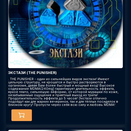
ЭКСТАЗИ (THE PUNISHER)
. THE PUNISHER - один из сильнейших видов экстази! Имеют
цельную структуру, не крошатся и быстро растворяются в
организме, давая Вам более быстрый и мощный вход! Высокое
содержание MDMA(240mg) гарантирует длительность эффекта,
яркое плато, сильнешую эйфорию, от которой мурашки по коже,
незабываемые ощущение и приятный выход из трипа!
Продолжительность эффекта до 5 часов! Экстази отлично
подойдут как для жарких вечеринок, так и для тёплых посиделок в
близком кругу! Пропусти через себя всю силу и любовь MDMA!