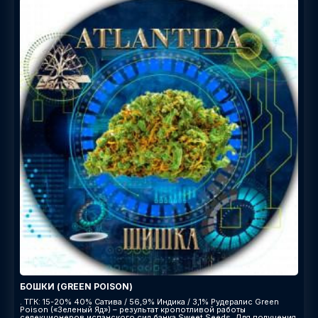
БОШКИ (GREEN POISON)
. ТГК: 15-20% 40% Сатива / 56,9% Индика / 3,1% Рудералис Green
Poison («Зеленый Яд») – результат кропотливой работы
селекционеров испанского сид банка Sweet Seeds. Для получения