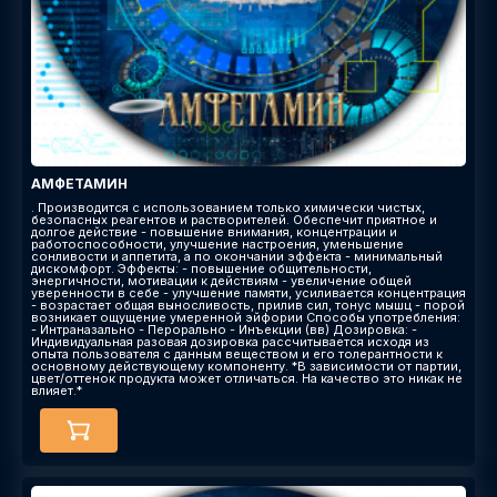
АМФЕТАМИН
. Производится с использованием только химически чистых,
безопасных реагентов и растворителей. Обеспечит приятное и
долгое действие - повышение внимания, концентрации и
работоспособности, улучшение настроения, уменьшение
сонливости и аппетита, а по окончании эффекта - минимальный
дискомфорт. Эффекты​: - повышение общительности,
энергичности, мотивации к действиям - увеличение общей
уверенности в себе - улучшение памяти, усиливается концентрация
- возрастает общая выносливость, прилив сил, тонус мышц - порой
возникает ощущение умеренной эйфории Способы употребления:
- Интраназально - Перорально - Инъекции (вв) Дозировка: -
Индивидуальная разовая дозировка рассчитывается исходя из
опыта пользователя с данным веществом и его толерантности к
основному действующему компоненту. *В зависимости от партии,
цвет/оттенок продукта может отличаться. На качество это никак не
влияет.*