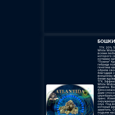
БОШКИ
. ТГК: 20% Т
White Widow
всеми люби
которого с
нотками на
“Помни” Кр
гибрида по
генетика к
обрела сво
благодаря 
внешнему ви
белая вдов
ТГК. Эффек
White Wido
приятен. В
белоснежно
Дым спосо
церебральн
транс. Изм
окружающег
слух. Под в
которые ра
заметить. 
подъем нас