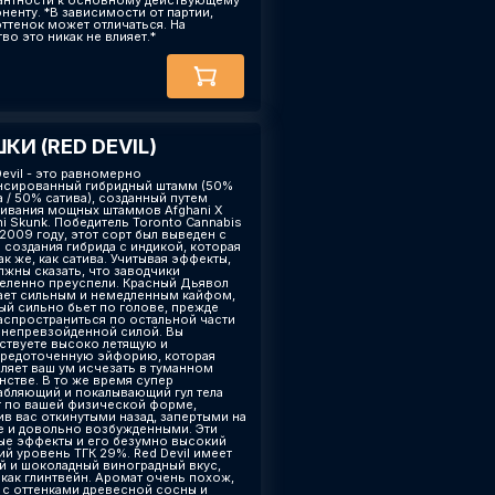
антности к основному действующему
ненту. *В зависимости от партии,
оттенок может отличаться. На
во это никак не влияет.*
КИ (RED DEVIL)
Devil - это равномерно
нсированный гибридный штамм (50%
а / 50% сатива), созданный путем
ивания мощных штаммов Afghani X
ni Skunk. Победитель Toronto Cannabis
 2009 году, этот сорт был выведен с
 создания гибрида с индикой, которая
ак же, как сатива. Учитывая эффекты,
лжны сказать, что заводчики
еленно преуспели. Красный Дьявол
ает сильным и немедленным кайфом,
ый сильно бьет по голове, прежде
аспространиться по остальной части
с непревзойденной силой. Вы
ствуете высоко летящую и
редоточенную эйфорию, которая
вляет ваш ум исчезать в туманном
нстве. В то же время супер
абляющий и покалывающий гул тела
т по вашей физической форме,
ив вас откинутыми назад, запертыми на
е и довольно возбужденными. Эти
ые эффекты и его безумно высокий
ий уровень ТГК 29%. Red Devil имеет
й и шоколадный виноградный вкус,
 как глинтвейн. Аромат очень похож,
и с оттенками древесной сосны и