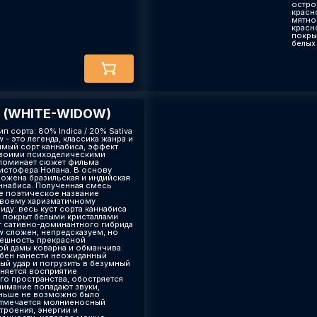
остро
красн
мятно
красн
покры
белых
 (WHITE-WIDOW)
ип сорта: 80% Indica / 20% Sativa
 - это легенда, классика жанра и
мый сорт каннабиса, эффект
воими психоделическими
поминает сюжет фильма
истофера Нолана. В основу
ложена бразильская и индийская
аннабиса. Полученная смесь
е поэтическое название
своему харизматичному
ду: весь куст сорта каннабиса
а покрыт белыми кристаллами
т сативно-доминантного гибрида
w сложен, непредсказуем, но
нешность прекрасной
й дамы коварна и обманчива.
бен нанести неожиданный
ый удар и погрузить в безумный
еняется восприятие
о пространства, обостряется
нимание попадают звуки,
ньше не возможно было
Отмечается молниеносный
троения, энергии и