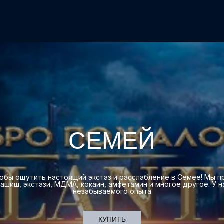
СЕМЕЙ
чтобы ощутить настоящий экстаз и расслабление в Семее! Мы
гашиш, экстази, МДМА, кокаин, амфетамин и многое другое. У н
незабываемого опыта
КУПИТЬ