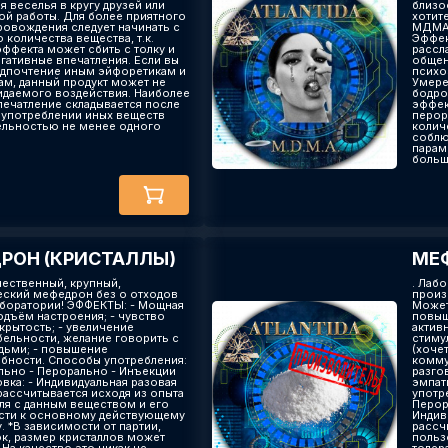
я веселья в кругу друзей или
близо
ой работы. Для более приятного
хотит
овождения следует начинать с
МДМА 
количества вещества, т.к.
Эффек
эффекта может сбить с толку и
рассл
гативные впечатления. Если вы
общен
едпочтение иным эйфоретикам и
психо
ам, данный продукт может не
Умере
идаемого воздействия. Наиболее
бодро
печатление складывается после
эффек
 употреблении иных веществ
перор
льностью не менее одного
колич
соблю
параме
большо
РОН (КРИСТАЛЛЫ)
МЕФ
чественный, крупный,
. Лаб
еский мефедрон без о отходов
произ
аборатории! ЭФФЕКТЫ: - Мощная
Может
одъём настроения; - чувство
повыш
крытость; - увеличение
актив
ельности, желание говорить с
стиму
дьми; - повышение
(хочет
бности. Способы употребления:
комму
ально - Перорально - Инъекции
разго
вка: - Индивидуальная разовая
эмпат
рассчитывается исходя из опыта
употр
ля с данным веществом и его
Перор
сти к основному действующему
Индив
. *В зависимости от партии,
рассч
ок, размер кристаллов может
польз