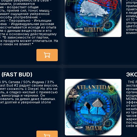
 общей уверенности в себе -
употр
памяти, усиливается
прили
ия - возрастает общая
прият
ть, прилив сил, тонус мышц -
к люд
икает ощущение умеренной
комму
особы употребления: -
от 10 
ьно - Перорально - Инъекции
употр
вка: - Индивидуальная разовая
цвет/
рассчитывается исходя из опыта
отлича
ля с данным веществом и его
влияет
сти к основному действующему
. *В зависимости от партии,
к продукта может отличаться. На
о никак не влияет.*
(FAST BUD)
ЭКС
46.9% Сатива / 50% Индика / 3.1%
. THE
ast Bud #2 радует своим вкусом,
экста
ет схожесть с Diesel. Но это не
кроша
ель, а сладко-кислый с примесью
орган
 винограда и черники. Он
мощны
овалить на диван даже бывалых.
MDMA(
ит долгий и уверенный stone
эффек
от ко
незаб
из тр
часов
жарких
посид
себя 