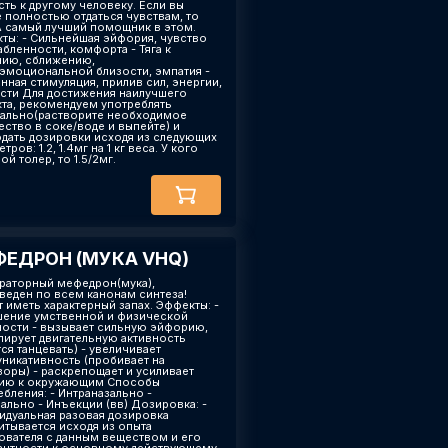
сть к другому человеку. Если вы
е полностью отдаться чувствам, то
самый лучший помощник в этом.
ты: - Сильнейшая эйфория, чувство
абленности, комфорта - Тяга к
ию, сближению,
эмоциональной близости, эмпатия -
нная стимуляция, прилив сил, энергии,
сти Для достижения наилучшего
та, рекомендуем употреблять
ально(растворите необходимое
ество в соке/воде и выпейте) и
дать дозировки исходя из следующих
тров: 1.2, 1.4мг на 1 кг веса. У кого
й толер, то 1.5/2мг.
ЕДРОН (МУКА VHQ)
ораторный мефедрон(мука),
веден по всем канонам синтеза!
 иметь характерный запах. Эффекты: -
ение умственной и физической
ности - вызывает сильную эйфорию,
лирует двигательную активность
ся танцевать) - увеличивает
никативность (пробивает на
воры) - раскрепощает и усиливает
ию к окружающим Способы
ебления: - Интраназально -
ально - Инъекции (вв) Дозировка: -
идуальная разовая дозировка
итывается исходя из опыта
ователя с данным веществом и его