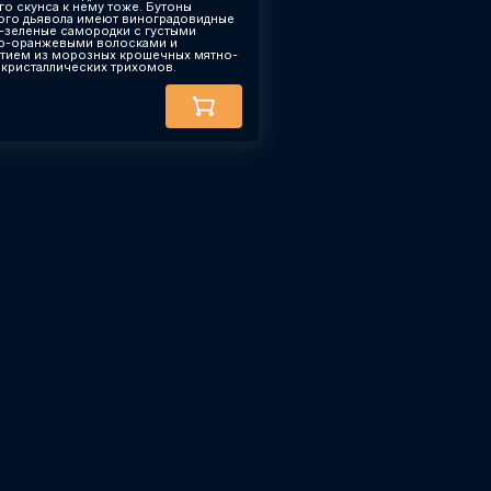
го скунса к нему тоже. Бутоны
ого дьявола имеют виноградовидные
-зеленые самородки с густыми
о-оранжевыми волосками и
тием из морозных крошечных мятно-
 кристаллических трихомов.