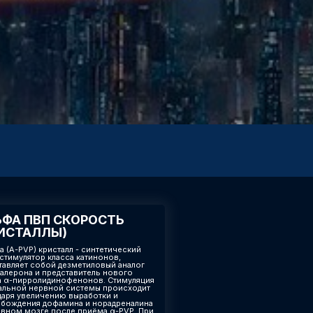
ФА ПВП СКОРОСТЬ
ИСТАЛЛЫ)
а (A-PVP) кристалл - синтетический
стимулятор класса катинонов,
тавляет собой дезметиловый аналог
алерона и представитель нового
а α-пирролидинофенонов. Стимуляция
альной нервной системы происходит
даря увеличению выработки и
бождения дофамина и норадреналина
овном мозге после приёма α-PVP. При