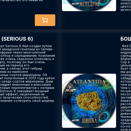
 На качество это никак не
толер
компо
цвет/
качест
(SERIOUS 6)
БОШ
Сорт Serious 6 был создан путем
. Red 
 канадской генетики из Сатива-
сбала
 Африки через многолетний
индик
 отбор и скрещивания. Компания
скрещ
eds очень серьезно отнеслась к
Afgha
рту, поэтому он был очень
Cup в
ым на период его
целью
ия; а сейчас этот гибрид
бьет т
дним из наиболее
мы до
нных сортов марихуаны. Об
опред
ит полученный в 2013 году кубок
облад
 среди сортов марихуаны. Дым
котор
бладает лимонным и анисовым
чем р
оторые переплетаются с нотками
тела 
 Serious 6 оказывает мощный
почув
ый эффект, нацеленный на
несос
ю творческих способностей;
заста
желание сотворить свой шедевр.
блаже
рассл
удари
остав
диван
тяжел
средн
пряны
почти
хотя 