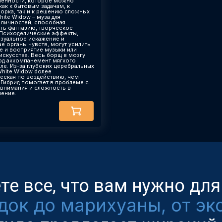
енности, которое можно
ак к бытовым задачам, к
борка, так и к решению сложных
ite Widow – муза для
 личностей, способная
ть фантазию, творческое
Психоделические эффекты,
визуальное искажение и
е органы чувств, могут усилить
е и восприятие музыки или
искусства. Весь борщ в мозгу
од аккомпанемент мягкого
еле. Из-за глубоких церебральных
hite Widow более
еская по воздействию, чем
 Гибрид помогает в проблеме с
внимания и сложность в
ение.
ете все, что вам нужно д
док до марихуаны, от эк