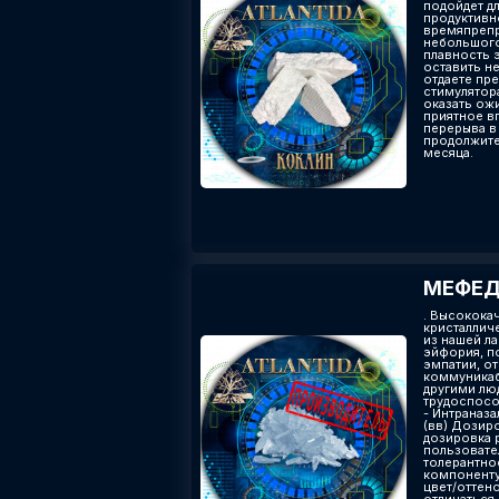
подойдет дл
продуктивн
времяпрепр
небольшого 
плавность 
оставить не
отдаете пр
стимулятор
оказать ож
приятное в
перерыва в
продолжите
месяца.
МЕФЕД
. Высокока
кристаллич
из нашей л
эйфория, п
эмпатии, от
коммуникаб
другими лю
трудоспосо
- Интраназ
(вв) Дозиро
дозировка 
пользовате
толерантно
компоненту
цвет/оттен