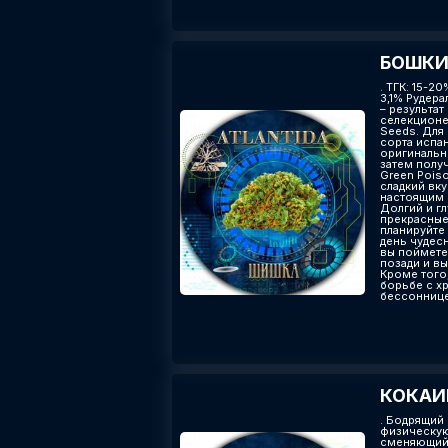
БОШКИ 
. ТГК: 15-2
3,1% Рудера
– результа
селекционе
Seeds. Для
сорта испа
оригинальны
затем полу
Green Poiso
сладкий вку
настоящим 
Долгий и г
прекрасные 
планируйте 
день чудес
вы поймете
позади и в
Кроме того,
борьбе с х
бессоннице
КОКАИН
. Бодрящий
физическую
сменяющийс