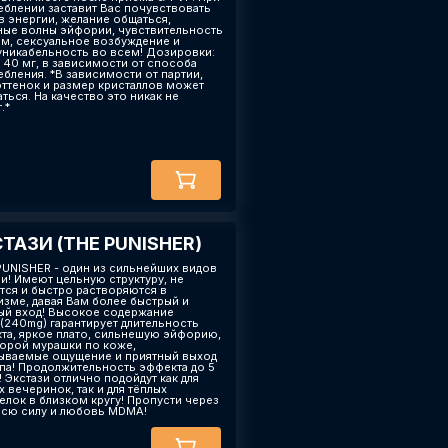
еблении заставит Вас почувствовать
в энергии, желание общаться,
ные волны эйфории, чувствительность
ям, сексуальное возбуждение и
никабельность во всем! Дозировки:
- 40 мг, в зависимости от способа
ебления. *В зависимости от партии,
оттенок и размер кристаллов может
ться. На качество это никак не
.*
ТАЗИ (THE PUNISHER)
 PUNISHER - один из сильнейших видов
зи! Имеют цельную структуру, не
тся и быстро растворяются в
изме, давая Вам более быстрый и
й вход! Высокое содержание
240mg) гарантирует длительность
та, яркое плато, сильнешую эйфорию,
торой мурашки по коже,
ываемые ощущение и приятный выход
ипа! Продолжительность эффекта до 5
! Экстази отлично подойдут как для
 вечеринок, так и для тёплых
елок в близком кругу! Пропусти через
всю силу и любовь MDMA!