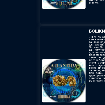
отличаться.
влияет.*
БОШКИ 
. ТГК: 17% 
смешивания
ландрас из
длительный
Serious Se
данному со
долгожданн
представлен
является о
востребова
этом говор
Амстердама
растения о
запахом, к
пряностей.
церебральн
активизаци
возникает 