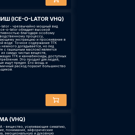
ИШ (ICE-O-LATOR VHQ)
o-lator - чрезвычайно мощный вид
Ice-o-lator обладает высокой
тивностью благодаря особому
водственному процессу,
ающему экстракцию и просеивание в
ой воде. Точное содержание ТГК
а немного догадывается, но лед
те с гашишным маслом) является
 из самых чистых веществ,
жащих ТГК и каннабиноиды, доступных
требления. Это продукт для людей,
ые ищут предел. Его мощь и
мичный расход поразит большинство
ьщиков.
А (VHQ)
А - вещество, усиливающие симатию,
ие, понимание, эйфорические
ва, эмоциональную и духовную