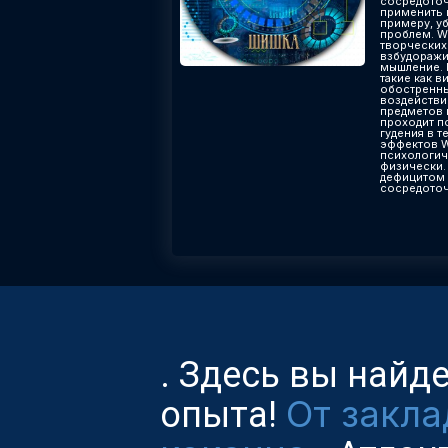
сосредоточ
применить к
примеру, у
проблем. Wh
творческих
взбудоражи
мышление. 
такие как 
обостренны
воздействи
предметов 
проходит п
гудения в т
эффектов W
психологич
физически.
дефицитом 
сосредоточ
. Здесь вы найд
От закла
опыта!