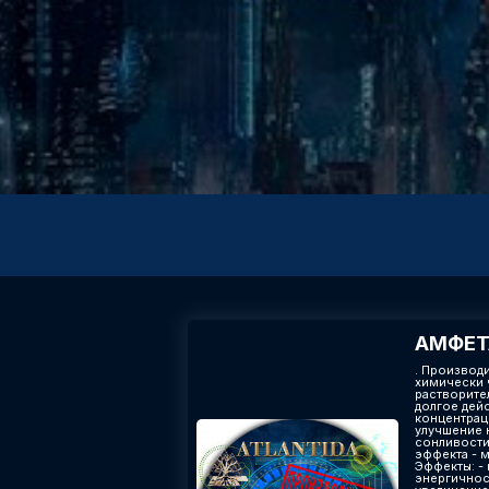
АМФЕ
. Производ
химически 
растворите
долгое дей
концентрац
улучшение 
сонливости 
эффекта - 
Эффекты​: 
энергичнос