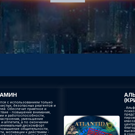
ТАМИН
АЛЬ
(КР
ится с использованием только
чистых, безопасных реагентов и
. Альф
лей. Обеспечит приятное и
психо
ствие - повышение внимания,
предс
ии и работоспособности,
пиров
настроения, уменьшение
класс
и аппетита, а по окончании
центр
минимальный дискомфорт.
благо
- повышение общительности,
высво
ти, мотивации к действиям -
в гол