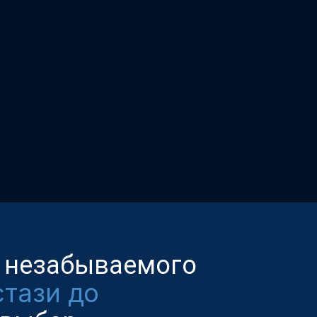
ля незабываемого
стази до