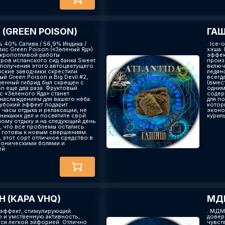
(GREEN POISON)
ГАШ
0% 40% Сатива / 56,9% Индика /
. Ice-
лис Green Poison («Зеленый Яд»)
хэша. 
т кропотливой работы
эффек
ров испанского сид банка Sweet
произ
 получения этого автоцветущего
включ
нские заводчики скрестили
ледян
й Green Poison и Big Devil #2,
всегд
ченный гибрид был скрещен с
(вмес
n еще два раза. Фруктовый
одним
с «Зеленого Яда» станет
содер
наслаждением для вашего нёба.
для по
лубокий эффект подарит
котор
часы отдыха и релаксации, не
эконо
никаких дел и посвятите свой
курил
ному отдыху и на следующий день
, что все проблемы остались
ы готовы к новым свершениям.
 этот сорт отличное средство в
роническими болями и
й.
 (KAPA VHQ)
МДМ
 эффект, стимулирующий
. МДМ
 и умственную активность,
довер
я легкой эйфорией. Отлично
чувст