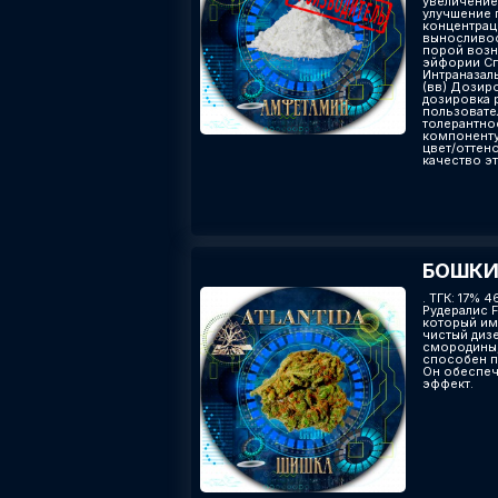
увеличение
улучшение 
концентрац
выносливос
порой возн
эйфории Сп
Интраназал
(вв) Дозиро
дозировка 
пользовате
толерантно
компоненту
цвет/оттено
качество эт
БОШКИ 
. ТГК: 17% 
Рудералис F
который име
чистый диз
смородины,
способен п
Он обеспеч
эффект.